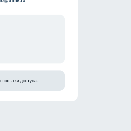
nfo@tnmk.ru
.
 попытки доступа.