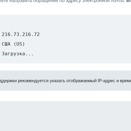
ете направить обращение по адресу электронной почты:
i
216.73.216.72
США (US)
Загрузка...
ддержки рекомендуется указать отображаемый IP-адрес и время