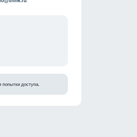
nfo@tnmk.ru
.
 попытки доступа.